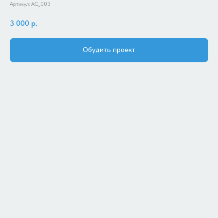
Артикул:
АС_003
3 000
р.
Обудить проект